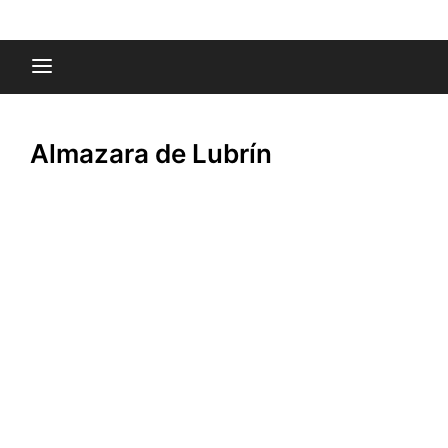
Saltar
al
contenido
Almazara de Lubrín